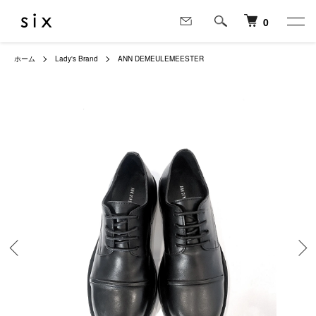
0
ホーム
Lady's Brand
ANN DEMEULEMEESTER