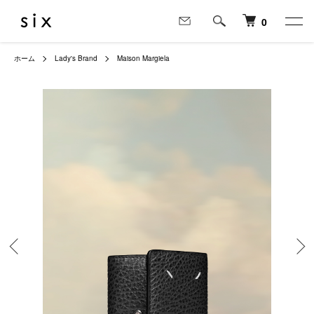
0
ホーム
Lady's Brand
Maison Margiela