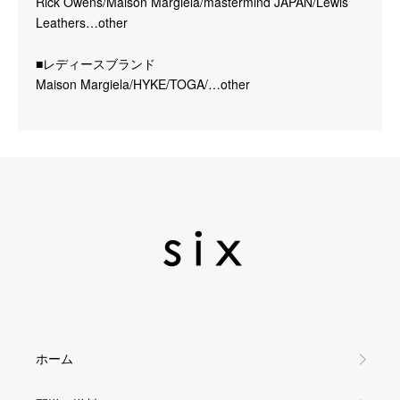
Rick Owens/Maison Margiela/mastermind JAPAN/Lewis
Leathers…other
■レディースブランド
Maison Margiela/HYKE/TOGA/…other
ホーム