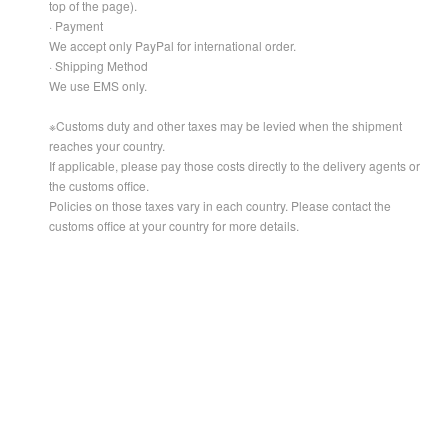
top of the page).
· Payment
We accept only PayPal for international order.
· Shipping Method
We use EMS only.
※Customs duty and other taxes may be levied when the shipment
reaches your country.
If applicable, please pay those costs directly to the delivery agents or
the customs office.
Policies on those taxes vary in each country. Please contact the
customs office at your country for more details.