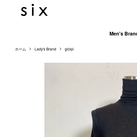
Men's Bran
ホーム
Lady's Brand
gicipi