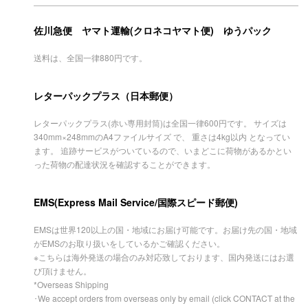
佐川急便 ヤマト運輸(クロネコヤマト便) ゆうパック
送料は、全国一律880円です。
レターパックプラス（日本郵便）
レターパックプラス(赤い専用封筒)は全国一律600円です。 サイズは
340mm×248mmのA4ファイルサイズ で、 重さは4kg以内 となってい
ます。 追跡サービスがついているので、いまどこに荷物があるかとい
った荷物の配達状況を確認することができます。
EMS(Express Mail Service/国際スピード郵便)
EMSは世界120以上の国・地域にお届け可能です。お届け先の国・地域
がEMSのお取り扱いをしているかご確認ください。
※こちらは海外発送の場合のみ対応致しております、国内発送にはお選
び頂けません。
*Overseas Shipping
･We accept orders from overseas only by email (click CONTACT at the