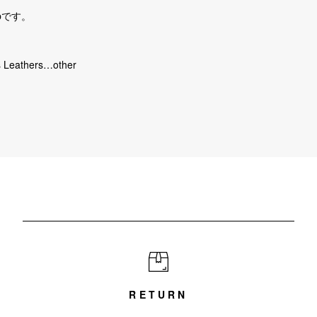
pです。
s Leathers…other
RETURN