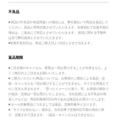
不良品
■ 商品の不良品や発送間違いの場合には、弊社着払いで商品を返品して
ください。良品と即時交換させていただきます。在庫切れで交換不能の
場合は、ご返金にて対応とさせていただきます。 発送に関する手数料
は全て弊社負担とさせていただきます。
■初期不良対応は、商品ご購入日より3日とさせて頂きます。
返品期限
■ご注文後のキャンセル、変更は一切お受けすることが出来ません。よ
くご検討の上ご注文をお願いいたします。
■ ご購入いただいた商品については、お客様のご都合による返品・交
換・キャンセルを一切お受けすることができません。サイズを間違えて
のご注文も含まれます。「思ったイメージと違う」等、お客様の都合で
の返品・交換は一切お受けいたしません。 当社起因による不良品や発
送ミスなどは、商品到着後3日以内であれば返品をお受けいたします。
■ セール対象商品につきましては返品、交換対象外となります。
■「サイズが合わない」場合は、当店在庫で交換対応可能の場合に限
り、交換させて頂きます。（返品・キャンセルはできません）