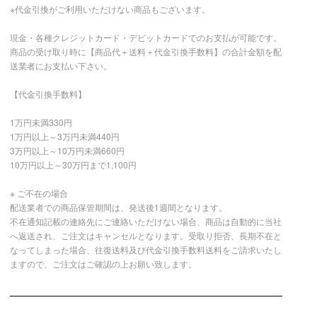
※代金引換がご利用いただけない商品もございます。
現金・各種クレジットカード・デビットカードでのお支払が可能です。
商品の受け取り時に【商品代＋送料＋代金引換手数料】の合計金額を配
送業者にお支払い下さい。
【代金引換手数料】
1万円未満330円
1万円以上～3万円未満440円
3万円以上～10万円未満660円
10万円以上～30万円まで1,100円
※ ご不在の場合
配送業者での商品保管期間は、発送後1週間となります。
不在通知記載の連絡先にご連絡いただけない場合、商品は自動的に当社
へ返送され、ご注文はキャンセルとなります。受取り拒否、長期不在と
なってしまった場合、往復送料及び代金引換手数料送料をご請求いたし
ますので、ご注文はご確認の上お願い致します。