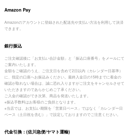
Amazon Pay
Amazonのアカウントに登録された配送先や支払い方法を利用して決済
できます。
銀行振込
ご注文確認後に「お支払い合計金額」と「振込口座番号」をメールにて
ご案内いたします。
金額をご確認のうえ、ご注文日を含めて2日以内（カレンダー日基準）
に、指定の口座へお振込みください。最終入金日の15時までに着金の
確認が取れない場合は、誠に恐れ入りますがご注文をキャンセルさせて
いただきますのであらかじめご了承ください。
ご入金の確認ができ次第、商品を発送いたします。
※振込手数料はお客様のご負担となります。
※当店では、お支払い期限を「営業日ベース」ではなく「カレンダー日
ベース（土日祝を含む）」で設定しておりますのでご注意ください。
代金引換：(佐川急便/ヤマト運輸)