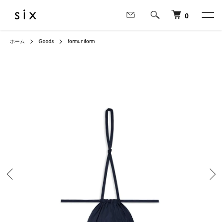
0
ホーム
Goods
formuniform