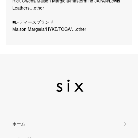
Rick Owens/Maison Margiela/mastermind JAPAN/Lewis
Leathers…other
■レディースブランド
Maison Margiela/HYKE/TOGA/…other
ホーム